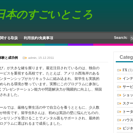
日本のすごいところ
Search:
関する取扱
利用規約/免責事項
Categ
体験と成功例
admin, 15.12.2011
び」が大きな鍵を握ります。最近注目されているのは、独自の
FX
(1)
ービスを重視する高校です。たとえば、アメリカ西海岸のある
イン
ンターンシップがカリキュラムに組み込まれ、留学生も実践的
められる環境が整っています。実際にこのプログラムに参加し
サー
くプレゼンテーション能力や問題解決力が飛躍的に向上し、帰国
されました。
ショ
スク
ールでは、厳格な寮生活の中で自立心を養うとともに、少人数
トー
が特長です。留学生Bさんは、初めは英語の壁に悩んだものの、
ンセリングを受けることでメンタル面もサポートされ、最終的
ハウ
ログラムに選ばれるまで成長しました。
ビジ