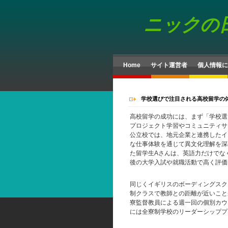
ニックの
Home
サイト運営者
個人情報に
学校選びで注目される高校留学の
高校留学の成功には、まず「学校選
プロジェクト学習やコミュニティサ
公立校では、地元企業と連携したイ
な仕事体験を通じて異文化理解を深
た留学生Aさんは、英語力だけでな
後の大学入試や就職活動で高く評価
同じくイギリスのボーディングスク
制クラスで教師との距離が近いこと
寮監督教員による週一回の個別カウ
には全寮制学校のリーダーシッププ