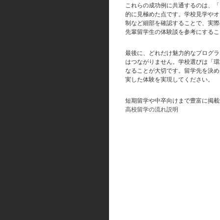
これらの成功例に共通するのは、「
的に見極めた点です。学校見学やオ
制など細部を確認することで、実際
先輩留学生の体験談を参考にするこ
最後に、どれだけ魅力的なプログラ
はつながりません。学校選びは「環
なることが大切です。留学先を決め
実した体験を実現してください。
短期留学や中卒向けまで豊富に掲載
高校留学の流れ説明