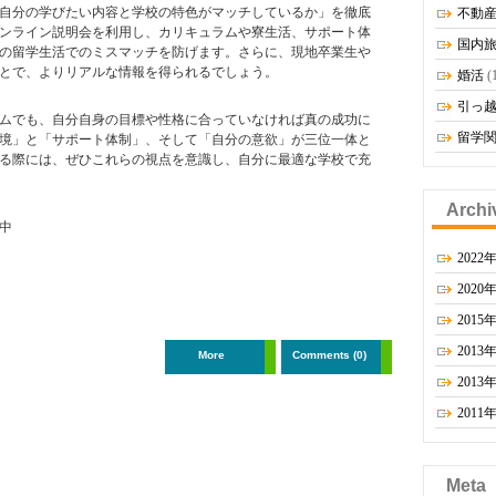
自分の学びたい内容と学校の特色がマッチしているか」を徹底
不動
ンライン説明会を利用し、カリキュラムや寮生活、サポート体
国内
の留学生活でのミスマッチを防げます。さらに、現地卒業生や
とで、よりリアルな情報を得られるでしょう。
婚活
(
引っ
ムでも、自分自身の目標や性格に合っていなければ真の成功に
留学
境」と「サポート体制」、そして「自分の意欲」が三位一体と
る際には、ぜひこれらの視点を意識し、自分に最適な学校で充
Archi
中
2022
2020
2015
2013
More
Comments (0)
2013
2011
Meta